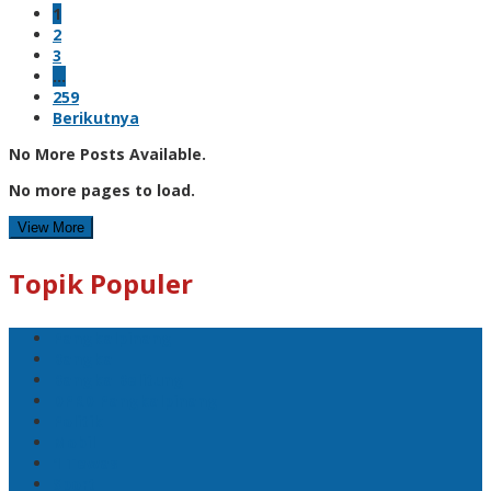
1
2
3
…
259
Berikutnya
No More Posts Available.
No more pages to load.
View More
Topik Populer
Pangkalpinang
Bangka
Bangka Belitung
DPRD Pangkalpinang
Politik
Mobil
1 Tewas
Sport