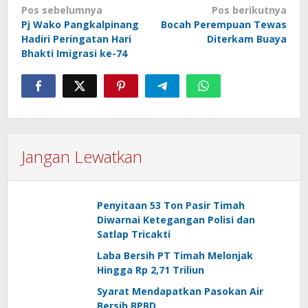
Navigasi
Pos sebelumnya
Pos berikutnya
Pj Wako Pangkalpinang
Bocah Perempuan Tewas
pos
Hadiri Peringatan Hari
Diterkam Buaya
Bhakti Imigrasi ke-74
Jangan Lewatkan
Penyitaan 53 Ton Pasir Timah
Diwarnai Ketegangan Polisi dan
Satlap Tricakti
Laba Bersih PT Timah Melonjak
Hingga Rp 2,71 Triliun
Syarat Mendapatkan Pasokan Air
Bersih BPBD