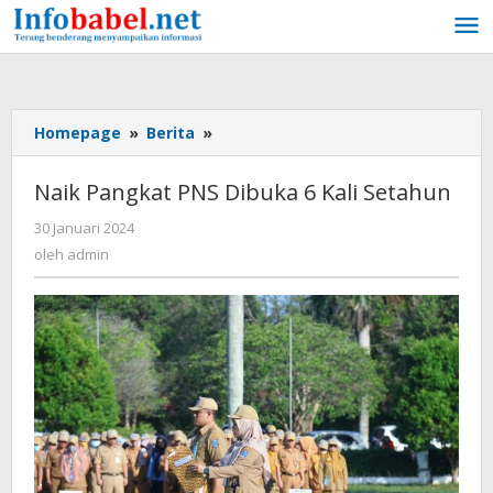
Lewati
ke
konten
Homepage
»
Berita
»
Naik
Pangkat
PNS
Naik Pangkat PNS Dibuka 6 Kali Setahun
Dibuka
6
30 Januari 2024
oleh
Kali
admin
oleh
admin
Setahun