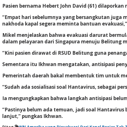
Pasien bernama Hebert John David (61) dilaporkan m
“Empat hari sebelumnya yang bersangkutan juga me
nakhoda kapal segera meminta bantuan evakuasi,
Mikel menjelaskan bahwa evakuasi darurat bermul
dalam pelayaran dari Singapura menuju Belitung 
“Kini pasien dirawat di RSUD Belitung guna penanga
Sementara itu Ikhwan mengatakan, antisipasi peny
Pemerintah daerah bakal membentuk tim untuk mel
“Sudah ada sosialisasi soal Hantavirus, sebagai pe
Ia mengungkapkan bahwa langkah antisipasi belum 
“Pastinya belum ada temuan, jadi soal Hantavirus 
lanjut,” pungkas Ikhwan.
Ditag
WN Amerika yang Dievakuasi Dari Kapal Pesiar Tak 