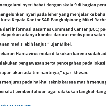
engalami nyeri hebat dengan skala 9 di bagian perut
ngeluhkan nyeri pada leher yang menjalar ke bahu k
” kata Kepala Kantor SAR Pangkalpinang Mikel Rac
a dari informasi Basarnas Command Center (BCC) pa
melaporkan adanya kondisi darurat medis pada sala
nan medis lebih lanjut,” ujar Mikel.
ebaran Hantavirus mulai dilakukan karena sudah ada
akukan pengawasan serta pencegahan pada lokasi y
rsiapan akan ada tim nantinya,” ujar Ikhwan.
menjurus pada hal-hal teknis karena masih menunggu
bersifat pemberitahuan agar dilakukan langkah-lang
Terkait Hantavirus