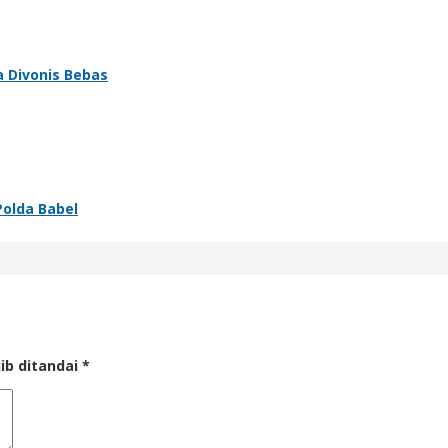
a Divonis Bebas
Polda Babel
ib ditandai
*